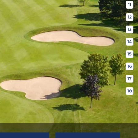
11
12
13
14
15
16
17
18