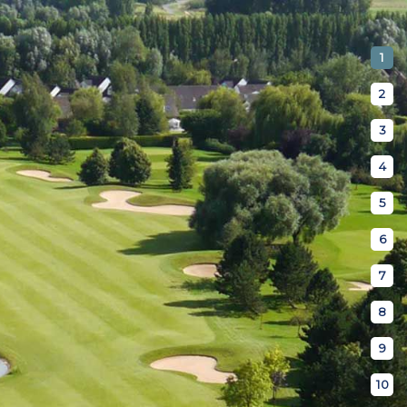
1
2
3
4
5
6
7
8
9
10