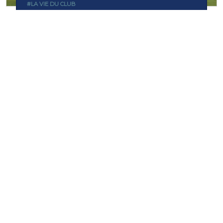
#LA VIE DU CLUB
#LA VIE DU CLUB
Summer Birdie
MAI
22