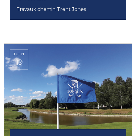
Travaux chemin Trent Jones
JUIN
19