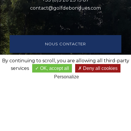
contact@golfdebondues.com
NOUS CONTACTER
By continuing to scroll,
you are allowing all third-party
RÉSERVEZ VOTRE DÉPART
services
OK, accept all
Deny all cookies
Personalize