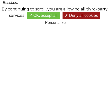
Bondues.
By continuing to scroll,
you are allowing all third-party
Bon golf à tous.
services
OK, accept all
Deny all cookies
Personalize
GOLF DE BONDUES
Château de la Vigne - 59910 - Bondues
+33 (0)3 20 23 13 87
contact@golfdebondues.com